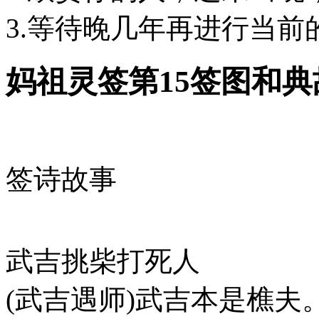
3.等待晚几年再进行当前
妈祖灵签第15签图和典
签诗故事
武吉挑柴打死人
(武吉遇师)武吉本是樵