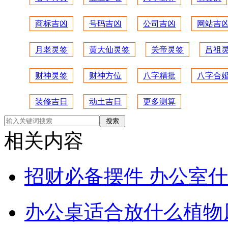
商标吉凶
号码吉凶
公司吉凶
网站吉
月老灵签
黄大仙灵签
关帝灵签
吕祖
财神灵签
财神方位
八字精批
八字合
装修吉日
动土吉日
更多测算
相关内容
招财必备摆件 办公室
办公桌适合放什么植物